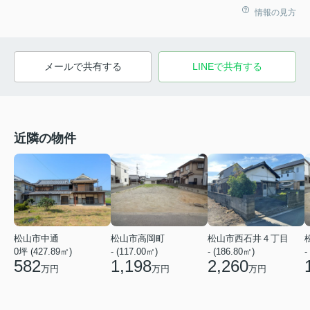
情報の見方
メールで共有する
LINEで共有する
近隣の物件
松山市高岡町
松山市西石井４丁目
松山市中通
- (117.00㎡)
- (186.80㎡)
-
0坪 (427.89㎡)
1,198
2,260
582
万円
万円
万円