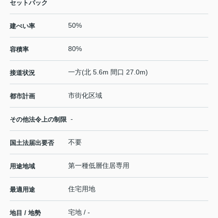
セットバック
50%
建ぺい率
80%
容積率
一方(北 5.6m 間口 27.0m)
接道状況
市街化区域
都市計画
-
その他法令上の制限
不要
国土法届出要否
第一種低層住居専用
用途地域
住宅用地
最適用途
宅地 / -
地目 / 地勢