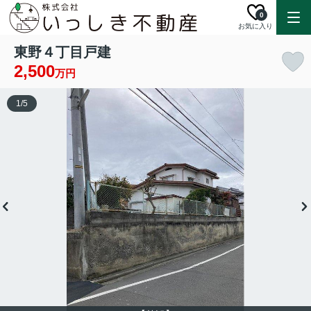
0
お気に入り
東野４丁目戸建
2,500
万円
1
/
5