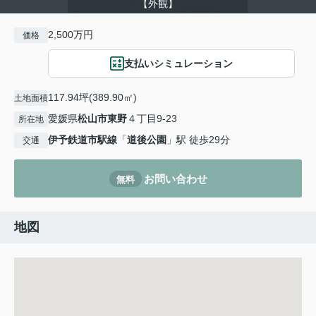
【外観】
2,500万円
価格
支払いシミュレーション
117.94坪(389.90㎡)
土地面積
愛媛県
松山市
東野
４丁目9-23
所在地
伊予鉄道市駅線
「
道後公園
」駅 徒歩29分
交通
お問い合わせ
無料
地図