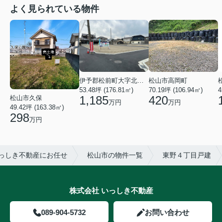
よく見られている物件
伊予郡松前町大字北黒田
松山市高岡町
53.48坪 (176.81㎡)
70.19坪 (106.94㎡)
4
1,185
420
松山市久保
万円
万円
49.42坪 (163.38㎡)
298
万円
っしき不動産にお任せ
松山市の物件一覧
東野４丁目戸建
株式会社 いっしき不動産
089-904-5732
お問い合わせ