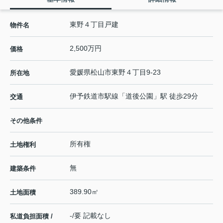
東野４丁目戸建
物件名
2,500万円
価格
愛媛県
松山市
東野
４丁目9-23
所在地
伊予鉄道市駅線
「
道後公園
」駅 徒歩29分
交通
その他条件
所有権
土地権利
無
建築条件
389.90㎡
土地面積
-/要 記載なし
私道負担面積 /