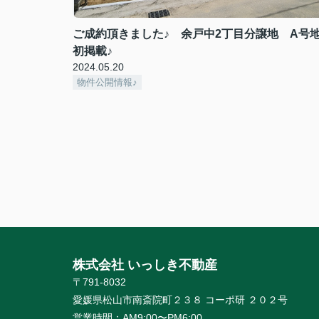
ご成約頂きました♪ 余戸中2丁目分譲地 A号
初掲載♪
2024.05.20
物件公開情報♪
株式会社 いっしき不動産
〒791-8032
愛媛県松山市南斎院町２３８ コーポ研 ２０２号
営業時間：
AM9:00〜PM6:00