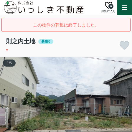
0
お気に入り
この物件の募集は終了しました。
則之内土地
募集0
-
1
/
5