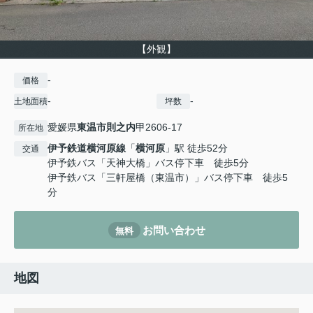
【外観】
-
価格
-
-
土地面積
坪数
愛媛県
東温市
則之内
甲2606-17
所在地
伊予鉄道横河原線
「
横河原
」駅 徒歩52分
交通
伊予鉄バス「天神大橋」バス停下車 徒歩5分
伊予鉄バス「三軒屋橋（東温市）」バス停下車 徒歩5
分
お問い合わせ
無料
地図