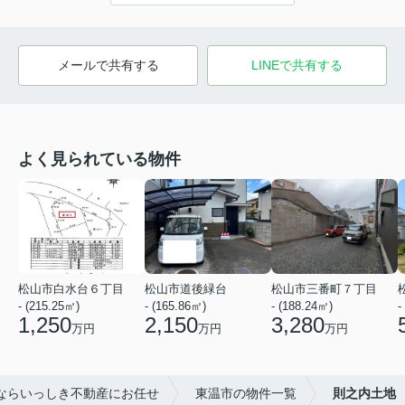
メールで共有する
LINEで共有する
よく見られている物件
松山市白水台６丁目
松山市道後緑台
松山市三番町７丁目
- (215.25㎡)
- (165.86㎡)
- (188.24㎡)
-
1,250
2,150
3,280
万円
万円
万円
ならいっしき不動産にお任せ
東温市の物件一覧
則之内土地